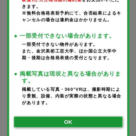
きます。
携帯番号
※
※無料合格発表前予約にて、合否結果によるキ
ャンセルの場合は違約金はかかりません。
● 一部受付できない場合があります。
一部受付できない物件があります。
メールアドレス
※
また、金沢美術工芸大学、ほか国公立大学中
期・後期は合格発表後の受付となります。
● 掲載写真は現状と異なる場合がありま
※ご入力いただいたメールアドレスに完了メールが届きます。
す。
※携帯のアドレスの方は、宛先指定受信で@noka.co.jpをご登録
掲載している写真・360°VRは、撮影時期によ
り景観、設備、内装が実際の状態と異なる場合
ください。
があります。
入居者さまとの続柄
※
OK
本人
父
母
その他