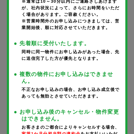
※通常は10～30分以内にご連絡さしあげます
が、社内状況によって、さらにお時間をいただ
く場合があります。ご容赦ください。
部屋番号
※
※営業時間外のお申し込みにつきましては、営
業開始後、順に対応させていただきます。
● 先着順に受付いたします。
同時に同一物件にお申し込みがあった場合、先
に送信完了した方が優先となります。
申込者氏名
※
● 複数の物件にお申し込みはできませ
ん。
不正なお申し込みの場合、お申し込み成立後で
あっても無効とさせていただきます。
申込者氏名フリガナ
※
● お申し込み後のキャンセル・物件変更
はできません。
お客さまのご都合によりキャンセルする場合、
家賃1か月分相当額の違約金
をお支払いいただ