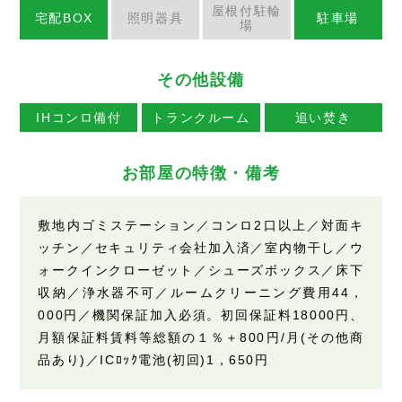
屋根付駐輪
宅配BOX
照明器具
駐車場
場
その他設備
IHコンロ備付
トランクルーム
追い焚き
お部屋の特徴・備考
敷地内ゴミステーション／コンロ2口以上／対面キ
ッチン／セキュリティ会社加入済／室内物干し／ウ
ォークインクローゼット／シューズボックス／床下
収納／浄水器不可／ルームクリーニング費用44，
000円／機関保証加入必須。初回保証料18000円、
月額保証料賃料等総額の１％＋800円/月(その他商
品あり)／ICﾛｯｸ電池(初回)1，650円