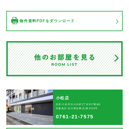
物件資料PDFをダウンロード
小松店
住所/小松市日の出町3丁目307番地3
宅建免許/石川県知事(6)第3529号
0761-21-7575