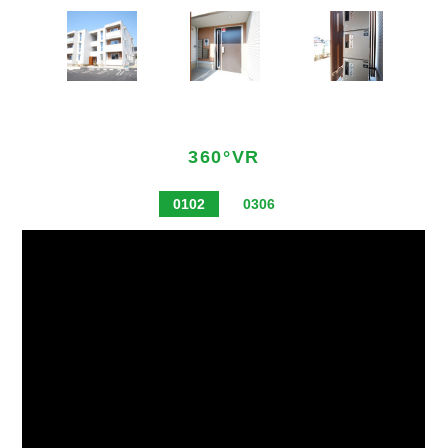
360°VR
0102
0306