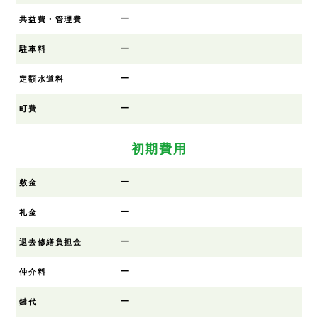
ー
共益費・管理費
ー
駐車料
ー
定額水道料
ー
町費
初期費用
ー
敷金
ー
礼金
ー
退去修繕負担金
ー
仲介料
ー
鍵代