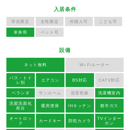
入居条件
学生限定
女性限定
外国人可
こども可
単身用
ペット可
設備
ネット無料
Wi-Fiルーター
バス・トイ
エアコン
BS対応
CATV対応
レ別
ベランダ
サンルーム
浴室乾燥
洗濯機室内
洗髪洗面化
暖房便座
IHキッチン
都市ガス
粧台
オートロッ
TVインター
カードキー
防犯カメラ
ク
ホン