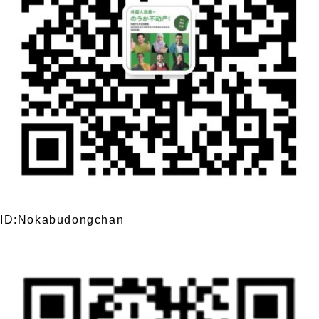
ID:Nokabudongchan