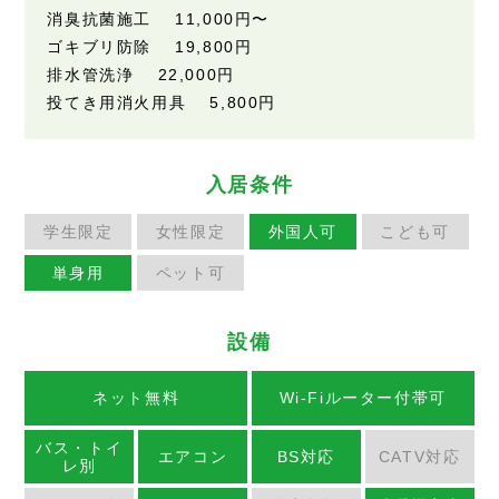
消臭抗菌施工
11,000円
〜
ゴキブリ防除
19,800円
排水管洗浄
22,000円
投てき用消火用具
5,800円
入居条件
学生限定
女性限定
外国人可
こども可
単身用
ペット可
設備
ネット無料
Wi-Fiルーター付帯可
バス・トイ
エアコン
BS対応
CATV対応
レ別