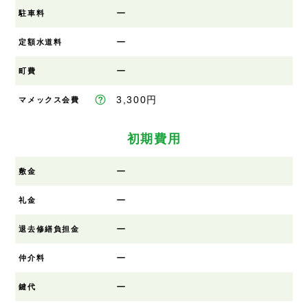
ー
駐車料
ー
定額水道料
ー
町費
3,300円
マメックス会費
初期費用
ー
敷金
ー
礼金
ー
退去修繕負担金
ー
仲介料
ー
鍵代