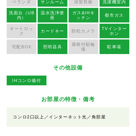
ベランダ
サンルーム
浴室乾燥
洗濯機室内
洗面台（UB
温水洗浄便
ガス&IHキ
都市ガス
内）
座
ッチン
オートロッ
TVインター
カードキー
防犯カメラ
ク
ホン
屋根付駐輪
宅配BOX
照明器具
駐車場
場
その他設備
IHコンロ備付
お部屋の特徴・備考
コンロ2口以上／インターネット光／角部屋