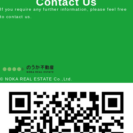
Contact Us
If you require any further information, please feel free
to contact us.
© NOKA REAL ESTATE Co.,Ltd.