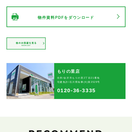
物件資料PDFをダウンロード
もりの里店
住所/金沢市もりの里2丁目21番地
宅建免許/石川県知事(6)第3529号
0120-36-3335