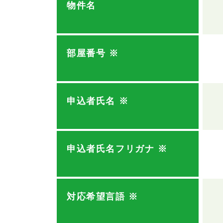
物件名
部屋番号
※
申込者氏名
※
申込者氏名フリガナ
※
対応希望言語
※