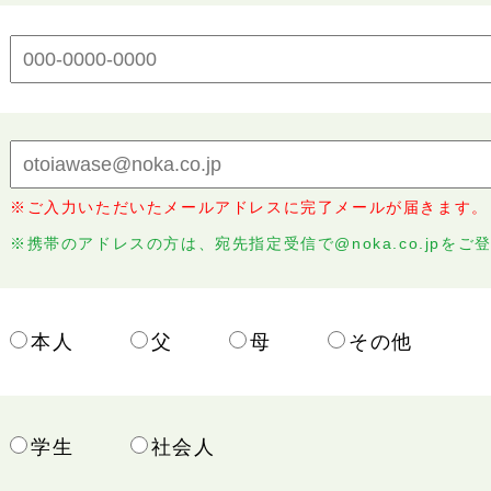
※ご入力いただいたメールアドレスに完了メールが届きます。
※携帯のアドレスの方は、宛先指定受信で@noka.co.jpをご
本人
父
母
その他
学生
社会人