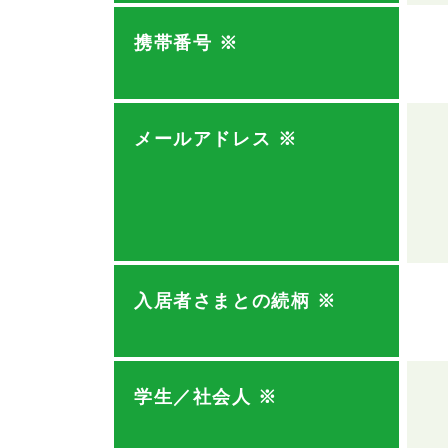
携帯番号
※
メールアドレス
※
入居者さまとの続柄
※
学生／社会人
※