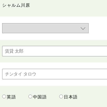
シャルム川原
英語
中国語
日本語