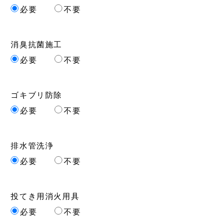
必要
不要
消臭抗菌施工
必要
不要
ゴキブリ防除
必要
不要
排水管洗浄
必要
不要
投てき用消火用具
必要
不要