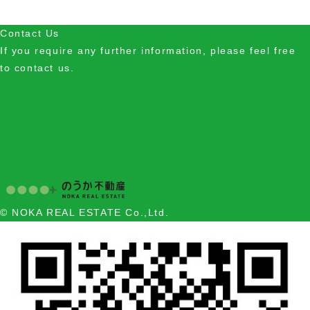
Contact Us
If you require any further information, please feel free
to contact us.
© NOKA REAL ESTATE Co.,Ltd.