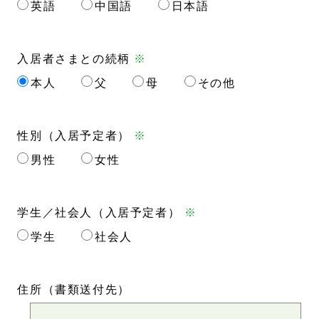
英語
中国語
日本語
入居者さまとの続柄
※
本人
父
母
その他
性別（入居予定者）
※
男性
女性
学生／社会人（入居予定者）
※
学生
社会人
住所
（書類送付先）