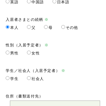
英語
中国語
日本語
入居者さまとの続柄
※
本人
父
母
その他
性別（入居予定者）
※
男性
女性
学生／社会人（入居予定者）
※
学生
社会人
住所
（書類送付先）