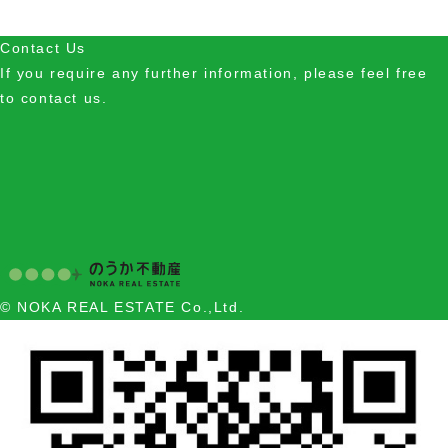
Contact Us
If you require any further information, please feel free
to contact us.
© NOKA REAL ESTATE Co.,Ltd.