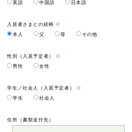
英語
中国語
日本語
入居者さまとの続柄
※
本人
父
母
その他
性別（入居予定者）
※
男性
女性
学生／社会人（入居予定者）
※
学生
社会人
住所
（書類送付先）