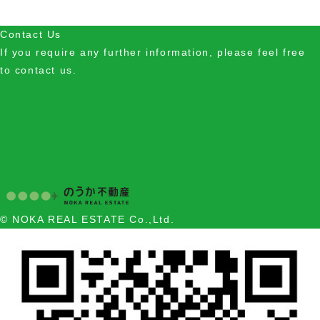
Contact Us
If you require any further information, please feel free
to contact us.
© NOKA REAL ESTATE Co.,Ltd.