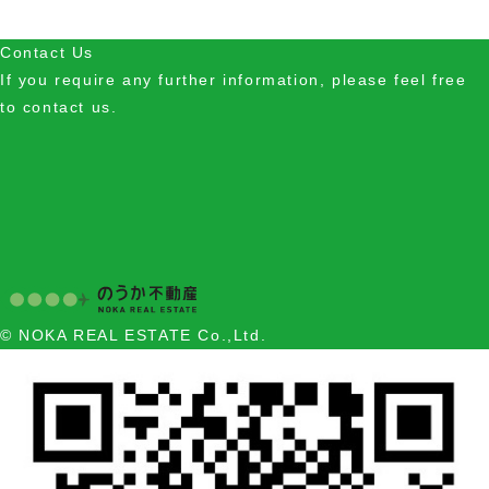
Contact Us
If you require any further information, please feel free
to contact us.
© NOKA REAL ESTATE Co.,Ltd.