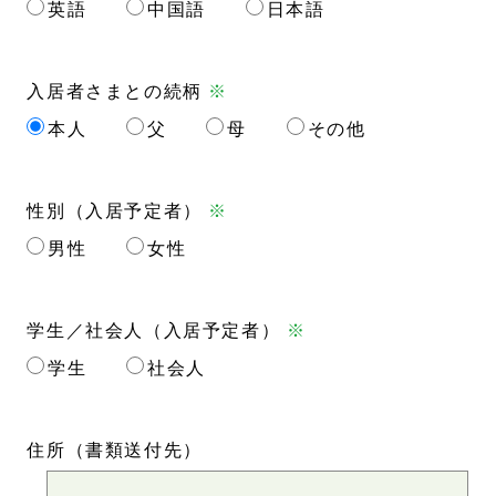
英語
中国語
日本語
入居者さまとの続柄
※
本人
父
母
その他
性別（入居予定者）
※
男性
女性
学生／社会人（入居予定者）
※
学生
社会人
住所
（書類送付先）