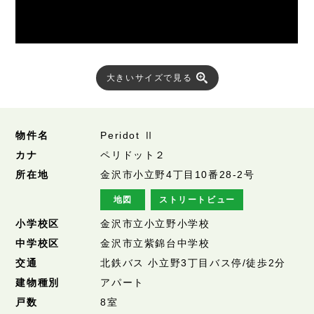
大きいサイズで見る
物件名
Peridot Ⅱ
カナ
ペリドット２
所在地
金沢市小立野4丁目10番28-2号
地図
ストリートビュー
小学校区
金沢市立小立野小学校
中学校区
金沢市立紫錦台中学校
交通
北鉄バス 小立野3丁目バス停/徒歩2分
建物種別
アパート
戸数
8室