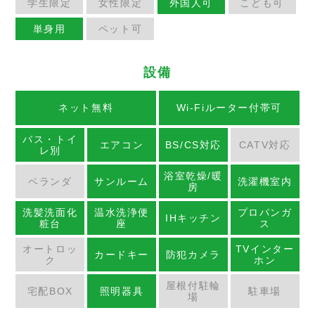
学生限定
女性限定
外国人可
こども可
単身用
ペット可
設備
ネット無料
Wi-Fiルーター付帯可
バス・トイ
エアコン
BS/CS対応
CATV対応
レ別
浴室乾燥/暖
ベランダ
サンルーム
洗濯機室内
房
洗髪洗面化
温水洗浄便
プロパンガ
IHキッチン
粧台
座
ス
オートロッ
TVインター
カードキー
防犯カメラ
ク
ホン
屋根付駐輪
宅配BOX
照明器具
駐車場
場