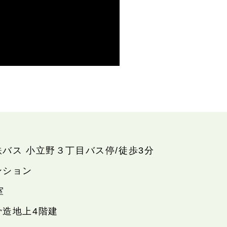
鉄バス 小立野３丁目バス停/徒歩3分
ンション
室
骨造地上4階建