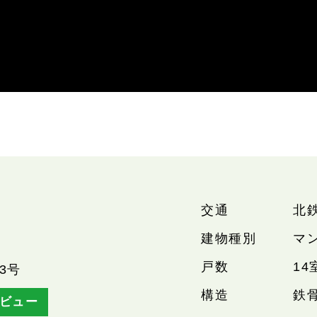
交通
北
建物種別
マ
戸数
14
3号
構造
鉄
ビュー