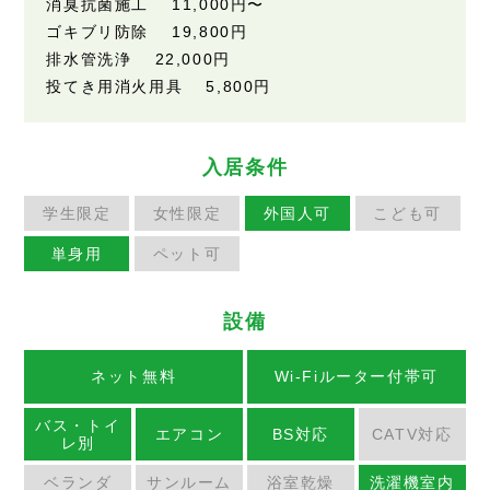
消臭抗菌施工
11,000円
〜
ゴキブリ防除
19,800円
排水管洗浄
22,000円
投てき用消火用具
5,800円
入居条件
学生限定
女性限定
外国人可
こども可
単身用
ペット可
設備
ネット無料
Wi-Fiルーター付帯可
バス・トイ
エアコン
BS対応
CATV対応
レ別
ベランダ
サンルーム
浴室乾燥
洗濯機室内