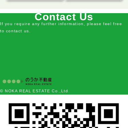
Contact Us
If you require any further information, please feel free
to contact us.
© NOKA REAL ESTATE Co.,Ltd.