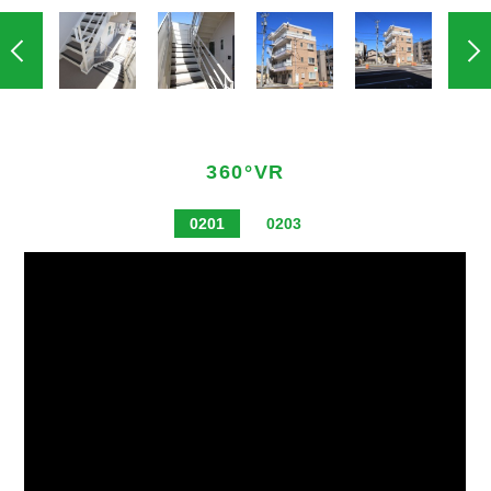
360°VR
0201
0203