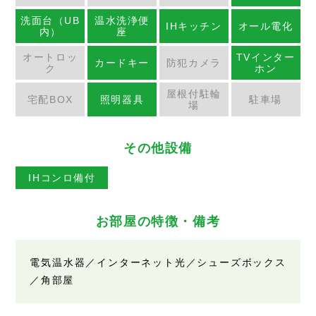
洗面台（UB
温水洗浄便
IHキッチン
オール電化
内）
座
オートロッ
TVインター
カードキー
防犯カメラ
ク
ホン
屋根付駐輪
宅配BOX
照明器具
駐車場
場
その他設備
IHコンロ備付
お部屋の特徴・備考
電気温水器／インターネット光／シューズボックス
／角部屋