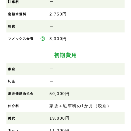
ー
駐車料
2,750円
定額水道料
ー
町費
3,300円
マメックス会費
初期費用
ー
敷金
ー
礼金
50,000円
退去修繕負担金
家賃＋駐車料の1か月（税別）
仲介料
19,800円
鍵代
11,000円
ネット