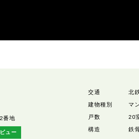
交通
北
建物種別
マ
戸数
20
2番地
構造
鉄
ビュー