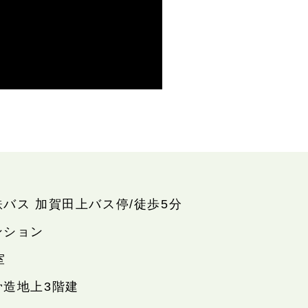
鉄バス 加賀田上バス停/徒歩5分
ンション
室
骨造地上3階建