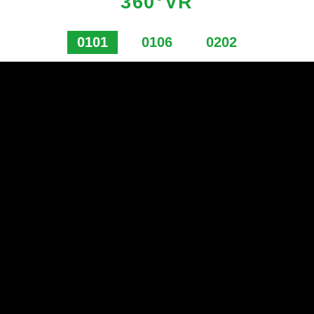
360°VR
0101
0106
0202