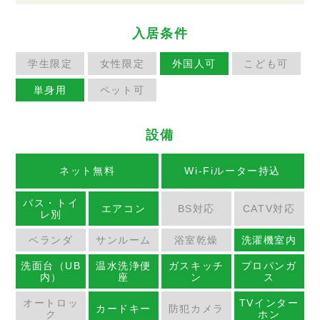
入居条件
学生限定
女性限定
外国人可
こども可
単身用
ペット可
設備
ネット無料
Wi-Fiルーター持込
バス・トイ
エアコン
BS対応
CATV対応
レ別
ベランダ
サンルーム
浴室乾燥
洗濯機室内
洗面台（UB
温水洗浄便
ガスキッチ
プロパンガ
内）
座
ン
ス
オートロッ
TVインター
カードキー
防犯カメラ
ク
ホン