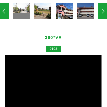
360°VR
0103