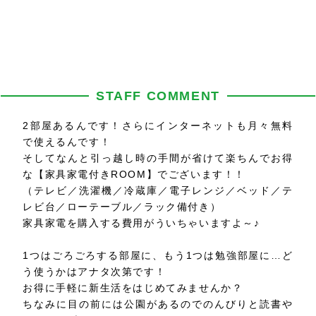
STAFF COMMENT
2部屋あるんです！さらにインターネットも月々無料
で使えるんです！
そしてなんと引っ越し時の手間が省けて楽ちんでお得
な【家具家電付きROOM】でございます！！
（テレビ／洗濯機／冷蔵庫／電子レンジ／ベッド／テ
レビ台／ローテーブル／ラック備付き）
家具家電を購入する費用がういちゃいますよ～♪
1つはごろごろする部屋に、もう1つは勉強部屋に…ど
う使うかはアナタ次第です！
お得に手軽に新生活をはじめてみませんか？
ちなみに目の前には公園があるのでのんびりと読書や