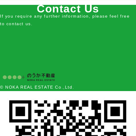
Contact Us
If you require any further information, please feel free
to contact us.
© NOKA REAL ESTATE Co.,Ltd.