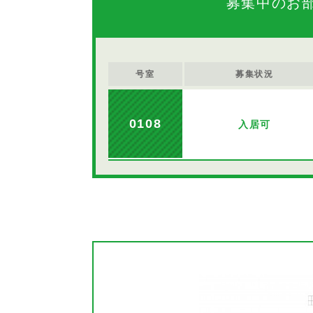
募集中のお
号室
募集状況
0108
入居可