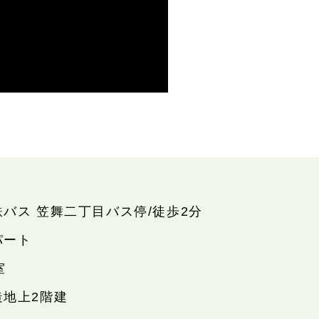
鉄バス 笠舞二丁目バス停/徒歩2分
パート
室
造地上2階建