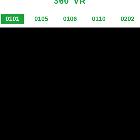
360°VR
0101
0105
0106
0110
0202