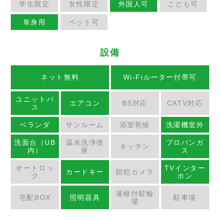
学生限定
女性限定
外国人可
こども可
単身用
ペット可
設備
ネット無料
Wi-Fiルーター付帯可
ユニットバ
エアコン
BS対応
CATV対応
ス
ベランダ
サンルーム
浴室乾燥
洗濯機室外
洗面台（UB
温水洗浄便
プロパンガ
キッチン
内）
座
ス
オートロッ
TVインター
カードキー
防犯カメラ
ク
ホン
屋根付駐輪
宅配BOX
照明器具
駐車場
場