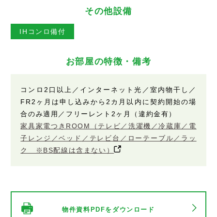
その他設備
IHコンロ備付
お部屋の特徴・備考
コンロ2口以上／インターネット光／室内物干し／
FR2ヶ月は申し込みから2カ月以内に契約開始の場
合のみ適用／フリーレント2ヶ月（違約金有）
家具家電つきROOM（テレビ／洗濯機／冷蔵庫／電
子レンジ／ベッド／テレビ台／ローテーブル／ラッ
ク ※BS配線は含まない）
物件資料PDFをダウンロード