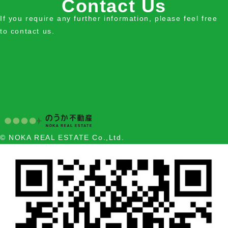
Contact Us
If you require any further information, please feel free
to contact us.
© NOKA REAL ESTATE Co.,Ltd.