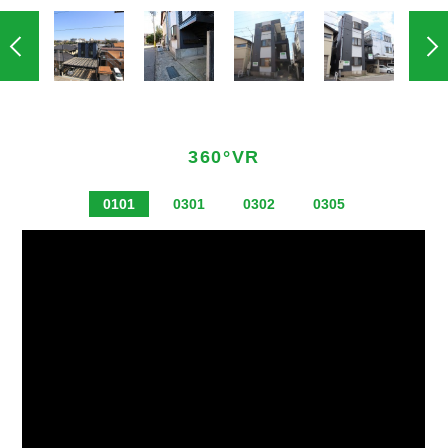
360°VR
0101
0301
0302
0305