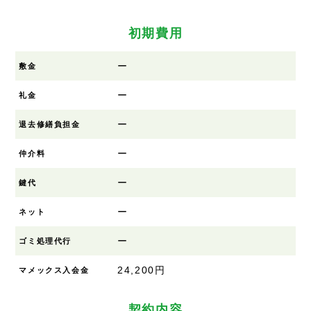
初期費用
ー
敷金
ー
礼金
ー
退去修繕負担金
ー
仲介料
ー
鍵代
ー
ネット
ー
ゴミ処理代行
24,200円
マメックス入会金
契約内容