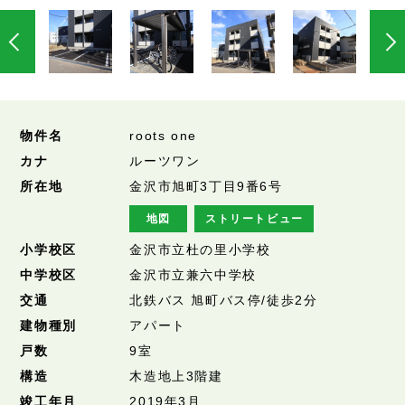
物件名
roots one
カナ
ルーツワン
所在地
金沢市旭町3丁目9番6号
地図
ストリートビュー
小学校区
金沢市立杜の里小学校
中学校区
金沢市立兼六中学校
交通
北鉄バス 旭町バス停/徒歩2分
建物種別
アパート
戸数
9室
構造
木造地上3階建
竣工年月
2019年3月