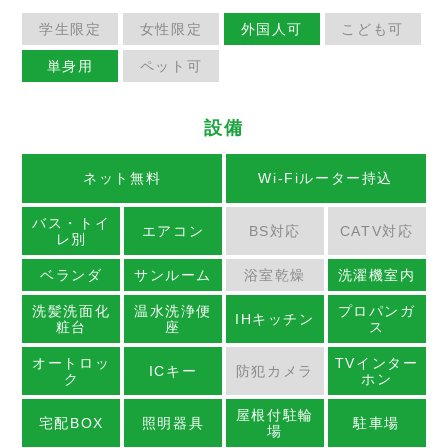
学生限定
女性限定
外国人可
こども可
単身用
ペット可
設備
ネット無料
Wi-Fiルーター持込
バス・トイ
エアコン
BS対応
CATV対応
レ別
ベランダ
サンルーム
浴室乾燥
洗濯機室内
洗髪洗面化
温水洗浄便
プロパンガ
IHキッチン
粧台
座
ス
オートロッ
TVインター
ICキー
防犯カメラ
ク
ホン
屋根付駐輪
宅配BOX
照明器具
駐車場
場