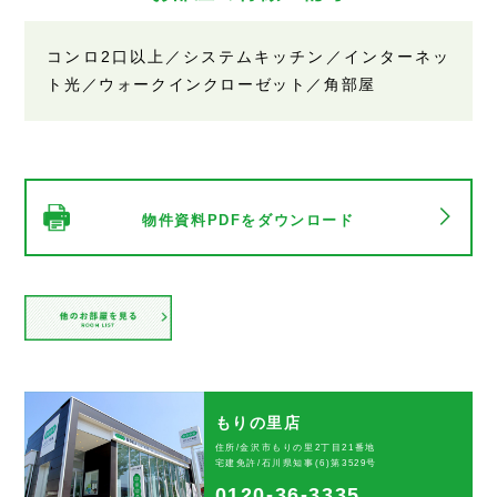
コンロ2口以上／システムキッチン／インターネッ
ト光／ウォークインクローゼット／角部屋
物件資料PDFをダウンロード
もりの里店
住所/金沢市もりの里2丁目21番地
宅建免許/石川県知事(6)第3529号
0120-36-3335