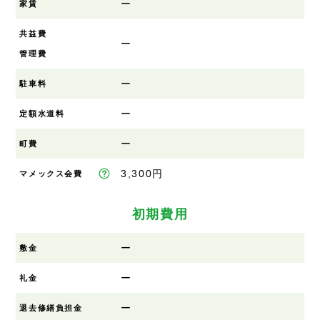
ー
家賃
共益費
ー
管理費
ー
駐車料
ー
定額水道料
ー
町費
3,300円
マメックス会費
初期費用
ー
敷金
ー
礼金
ー
退去修繕負担金