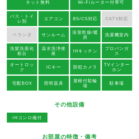
ネット無料
Wi-Fiルーター付帯可
バス・トイ
エアコン
BS/CS対応
CATV対応
レ別
浴室乾燥/暖
ベランダ
サンルーム
洗濯機室内
房
洗髪洗面化
温水洗浄便
プロパンガ
IHキッチン
粧台
座
ス
オートロッ
TVインター
ICキー
防犯カメラ
ク
ホン
屋根付駐輪
宅配BOX
照明器具
駐車場
場
その他設備
IHコンロ備付
お部屋の特徴・備考