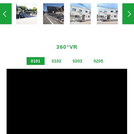
360°VR
0101
0102
0203
0205