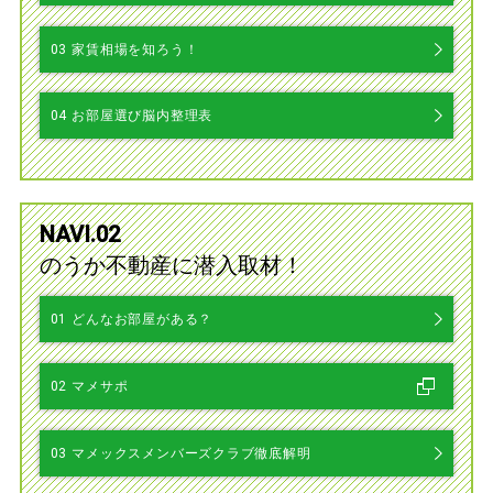
03
家賃相場を知ろう！
04
お部屋選び脳内整理表
NAVI.02
のうか不動産に潜入取材！
01
どんなお部屋がある？
02
マメサポ
03
マメックスメンバーズクラブ徹底解明