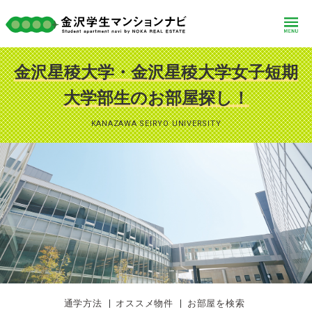
金沢星稜大学・金沢星稜大学女子短期
大学部生の
お部屋探し！
KANAZAWA SEIRYO UNIVERSITY
金沢ひとり暮らし まるわかりQ&A
金沢おすすめスポット！
通学方法
オススメ物件
お部屋を検索
カタログ請求
物件探しリクエスト