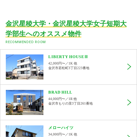
金沢星稜大学・金沢星稜大学女子短期大
学部生へのオススメ物件
RECOMMENDED ROOM
LIBERTY HOUSEⅢ
42,000円〜／1K 他
金沢市若松町3丁目223番地
BRAD HILL
44,000円〜／1R 他
金沢市もりの里3丁目261番地
メローハイツ
34,000円〜／1K 他