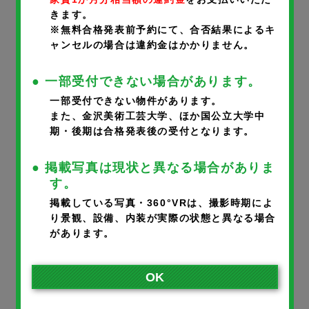
きます。
携帯番号
※
※無料合格発表前予約にて、合否結果によるキ
ャンセルの場合は違約金はかかりません。
● 一部受付できない場合があります。
一部受付できない物件があります。
メールアドレス
※
また、金沢美術工芸大学、ほか国公立大学中
期・後期は合格発表後の受付となります。
● 掲載写真は現状と異なる場合がありま
※ご入力いただいたメールアドレスに完了メールが届きます。
す。
※携帯のアドレスの方は、宛先指定受信で@noka.co.jpをご登録
掲載している写真・360°VRは、撮影時期によ
り景観、設備、内装が実際の状態と異なる場合
ください。
があります。
入居者さまとの続柄
※
OK
本人
父
母
その他