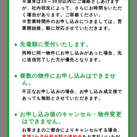
※通常は10～30分以内にご連絡さしあげます
が、社内状況によって、さらにお時間をいただ
く場合があります。ご容赦ください。
部屋番号
※
※営業時間外のお申し込みにつきましては、営
業開始後、順に対応させていただきます。
● 先着順に受付いたします。
同時に同一物件にお申し込みがあった場合、先
に送信完了した方が優先となります。
申込者氏名
※
● 複数の物件にお申し込みはできませ
ん。
不正なお申し込みの場合、お申し込み成立後で
あっても無効とさせていただきます。
申込者氏名フリガナ
※
● お申し込み後のキャンセル・物件変更
はできません。
お客さまのご都合によりキャンセルする場合、
家賃1か月分相当額の違約金
をお支払いいただ