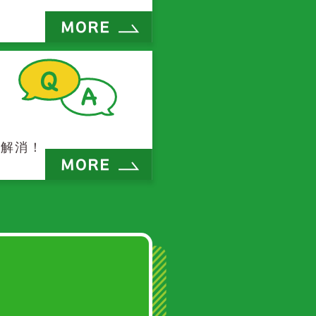
！
を解消！