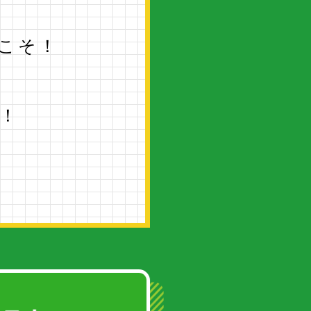
こそ！
！