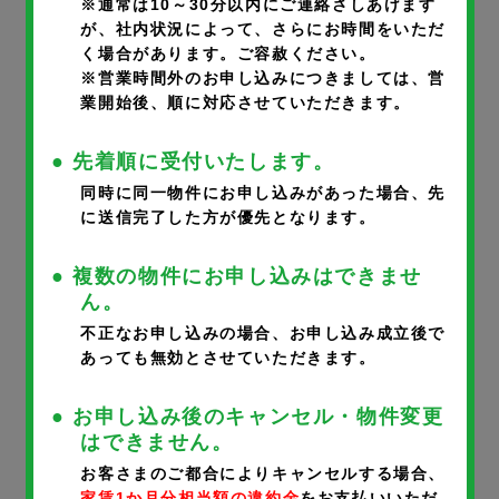
※通常は10～30分以内にご連絡さしあげます
が、社内状況によって、さらにお時間をいただ
く場合があります。ご容赦ください。
部屋番号
※
※営業時間外のお申し込みにつきましては、営
業開始後、順に対応させていただきます。
● 先着順に受付いたします。
同時に同一物件にお申し込みがあった場合、先
に送信完了した方が優先となります。
申込者氏名
※
● 複数の物件にお申し込みはできませ
ん。
不正なお申し込みの場合、お申し込み成立後で
あっても無効とさせていただきます。
申込者氏名フリガナ
※
● お申し込み後のキャンセル・物件変更
はできません。
お客さまのご都合によりキャンセルする場合、
家賃1か月分相当額の違約金
をお支払いいただ