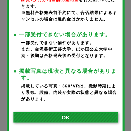
きます。
携帯番号
※
※無料合格発表前予約にて、合否結果によるキ
ャンセルの場合は違約金はかかりません。
● 一部受付できない場合があります。
一部受付できない物件があります。
メールアドレス
※
また、金沢美術工芸大学、ほか国公立大学中
期・後期は合格発表後の受付となります。
● 掲載写真は現状と異なる場合がありま
※ご入力いただいたメールアドレスに完了メールが届きます。
す。
※携帯のアドレスの方は、宛先指定受信で@noka.co.jpをご登録
掲載している写真・360°VRは、撮影時期によ
り景観、設備、内装が実際の状態と異なる場合
ください。
があります。
入居者さまとの続柄
※
OK
本人
父
母
その他