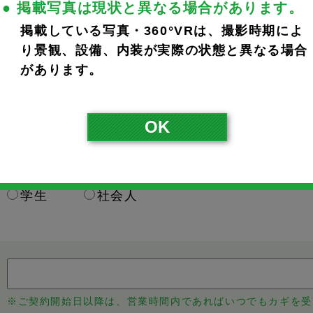
● 掲載写真は現状と異なる場合があります。
掲載している写真・360°VRは、撮影時期によ
※ご入力いただいたメールアドレスに完了メールが届きます。
り景観、設備、内装が実際の状態と異なる場合
※携帯のアドレスの方は、宛先指定受信で@noka.co.jpをご
があります。
本人
父
母
その他
OK
学生
社会人
※ご契約開始日以降は、営業時間内であればいつでもカギを受