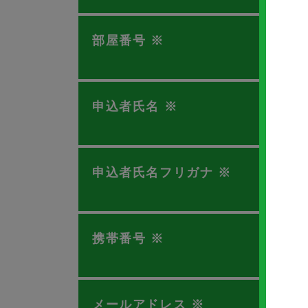
部屋番号
※
申込者氏名
※
申込者氏名フリガナ
※
携帯番号
※
メールアドレス
※