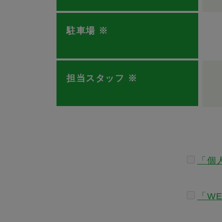
駐車場
※
担当スタッフ
※
「個
「W