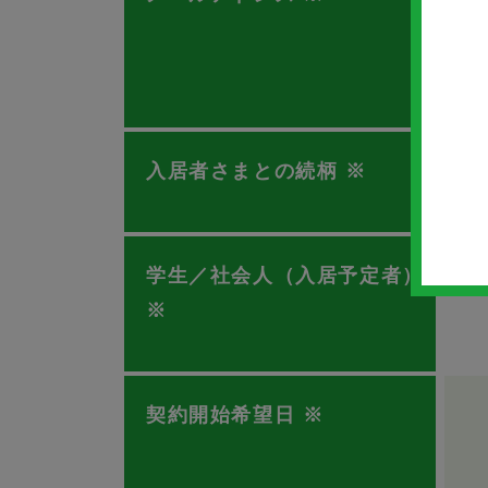
入居者さまとの続柄
※
学生／社会人（入居予定者）
※
契約開始希望日
※