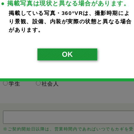
● 掲載写真は現状と異なる場合があります。
掲載している写真・360°VRは、撮影時期によ
※ご入力いただいたメールアドレスに完了メールが届きます。
り景観、設備、内装が実際の状態と異なる場合
※携帯のアドレスの方は、宛先指定受信で@noka.co.jpをご
があります。
本人
父
母
その他
OK
学生
社会人
※ご契約開始日以降は、営業時間内であればいつでもカギを受