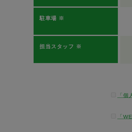
駐車場
※
担当スタッフ
※
「個
「W