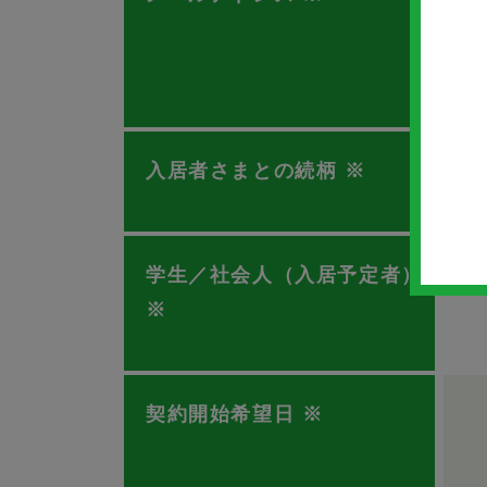
入居者さまとの続柄
※
学生／社会人（入居予定者）
※
契約開始希望日
※