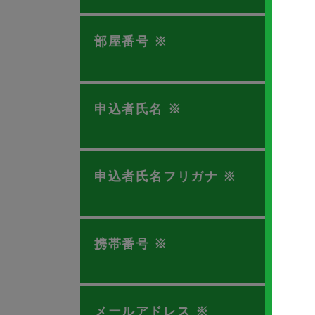
部屋番号
※
申込者氏名
※
申込者氏名フリガナ
※
携帯番号
※
メールアドレス
※