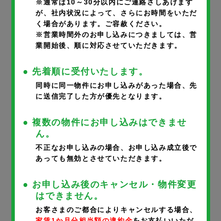
※通常は10～30分以内にご連絡さしあげます
が、社内状況によって、さらにお時間をいただ
く場合があります。ご容赦ください。
部屋番号
※
※営業時間外のお申し込みにつきましては、営
業開始後、順に対応させていただきます。
● 先着順に受付いたします。
同時に同一物件にお申し込みがあった場合、先
に送信完了した方が優先となります。
申込者氏名
※
● 複数の物件にお申し込みはできませ
ん。
不正なお申し込みの場合、お申し込み成立後で
あっても無効とさせていただきます。
申込者氏名フリガナ
※
● お申し込み後のキャンセル・物件変更
はできません。
お客さまのご都合によりキャンセルする場合、
家賃1か月分相当額の違約金
をお支払いいただ