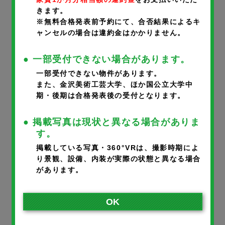
きます。
携帯番号
※
※無料合格発表前予約にて、合否結果によるキ
ャンセルの場合は違約金はかかりません。
● 一部受付できない場合があります。
一部受付できない物件があります。
メールアドレス
※
また、金沢美術工芸大学、ほか国公立大学中
期・後期は合格発表後の受付となります。
● 掲載写真は現状と異なる場合がありま
※ご入力いただいたメールアドレスに完了メールが届きます。
す。
※携帯のアドレスの方は、宛先指定受信で@noka.co.jpをご登録
掲載している写真・360°VRは、撮影時期によ
り景観、設備、内装が実際の状態と異なる場合
ください。
があります。
入居者さまとの続柄
※
OK
本人
父
母
その他