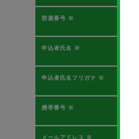
部屋番号
※
申込者氏名
※
申込者氏名フリガナ
※
携帯番号
※
メールアドレス
※