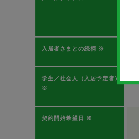
入居者さまとの続柄
※
学生／社会人（入居予定者）
※
契約開始希望日
※