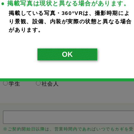
● 掲載写真は現状と異なる場合があります。
掲載している写真・360°VRは、撮影時期によ
※ご入力いただいたメールアドレスに完了メールが届きます。
り景観、設備、内装が実際の状態と異なる場合
※携帯のアドレスの方は、宛先指定受信で@noka.co.jpをご
があります。
本人
父
母
その他
OK
学生
社会人
※ご契約開始日以降は、営業時間内であればいつでもカギを受