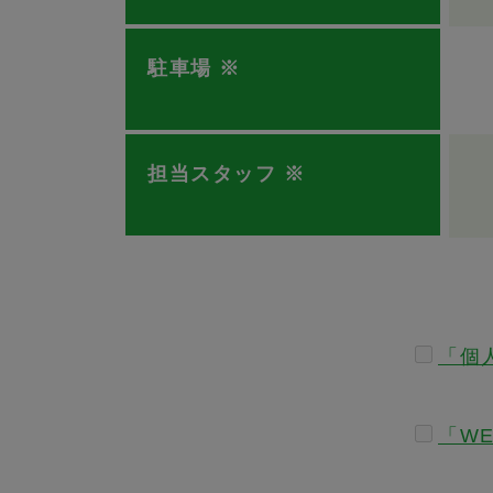
駐車場
※
担当スタッフ
※
「個
「W