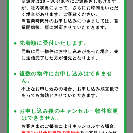
※通常は10～30分以内にご連絡さしあげます
が、社内状況によって、さらにお時間をいただ
く場合があります。ご容赦ください。
部屋番号
※
※営業時間外のお申し込みにつきましては、営
業開始後、順に対応させていただきます。
● 先着順に受付いたします。
同時に同一物件にお申し込みがあった場合、先
に送信完了した方が優先となります。
申込者氏名
※
● 複数の物件にお申し込みはできませ
ん。
不正なお申し込みの場合、お申し込み成立後で
あっても無効とさせていただきます。
申込者氏名フリガナ
※
● お申し込み後のキャンセル・物件変更
はできません。
お客さまのご都合によりキャンセルする場合、
家賃1か月分相当額の違約金
をお支払いいただ