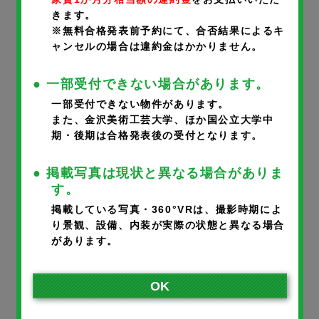
きます。
携帯番号
※
※無料合格発表前予約にて、合否結果によるキ
ャンセルの場合は違約金はかかりません。
● 一部受付できない場合があります。
一部受付できない物件があります。
メールアドレス
※
また、金沢美術工芸大学、ほか国公立大学中
期・後期は合格発表後の受付となります。
● 掲載写真は現状と異なる場合がありま
※ご入力いただいたメールアドレスに完了メールが届きます。
す。
※携帯のアドレスの方は、宛先指定受信で@noka.co.jpをご登録
掲載している写真・360°VRは、撮影時期によ
り景観、設備、内装が実際の状態と異なる場合
ください。
があります。
入居者さまとの続柄
※
OK
本人
父
母
その他