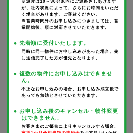
※通常は10～30分以内にご連絡さしあげます
が、社内状況によって、さらにお時間をいただ
く場合があります。ご容赦ください。
部屋番号
※
※営業時間外のお申し込みにつきましては、営
業開始後、順に対応させていただきます。
● 先着順に受付いたします。
同時に同一物件にお申し込みがあった場合、先
に送信完了した方が優先となります。
申込者氏名
※
● 複数の物件にお申し込みはできませ
ん。
不正なお申し込みの場合、お申し込み成立後で
あっても無効とさせていただきます。
申込者氏名フリガナ
※
● お申し込み後のキャンセル・物件変更
はできません。
お客さまのご都合によりキャンセルする場合、
家賃1か月分相当額の違約金
をお支払いいただ