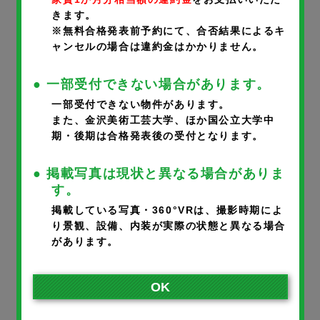
きます。
携帯番号
※
※無料合格発表前予約にて、合否結果によるキ
ャンセルの場合は違約金はかかりません。
● 一部受付できない場合があります。
一部受付できない物件があります。
メールアドレス
※
また、金沢美術工芸大学、ほか国公立大学中
期・後期は合格発表後の受付となります。
● 掲載写真は現状と異なる場合がありま
※ご入力いただいたメールアドレスに完了メールが届きます。
す。
※携帯のアドレスの方は、宛先指定受信で@noka.co.jpをご登録
掲載している写真・360°VRは、撮影時期によ
り景観、設備、内装が実際の状態と異なる場合
ください。
があります。
入居者さまとの続柄
※
OK
本人
父
母
その他