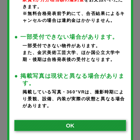
きます。
携帯番号
※
※無料合格発表前予約にて、合否結果によるキ
ャンセルの場合は違約金はかかりません。
● 一部受付できない場合があります。
一部受付できない物件があります。
メールアドレス
※
また、金沢美術工芸大学、ほか国公立大学中
期・後期は合格発表後の受付となります。
● 掲載写真は現状と異なる場合がありま
※ご入力いただいたメールアドレスに完了メールが届きます。
す。
※携帯のアドレスの方は、宛先指定受信で@noka.co.jpをご登録
掲載している写真・360°VRは、撮影時期によ
り景観、設備、内装が実際の状態と異なる場合
ください。
があります。
入居者さまとの続柄
※
OK
本人
父
母
その他