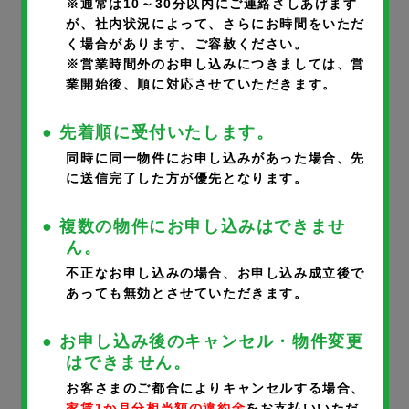
※通常は10～30分以内にご連絡さしあげます
が、社内状況によって、さらにお時間をいただ
く場合があります。ご容赦ください。
部屋番号
※
※営業時間外のお申し込みにつきましては、営
業開始後、順に対応させていただきます。
● 先着順に受付いたします。
同時に同一物件にお申し込みがあった場合、先
に送信完了した方が優先となります。
申込者氏名
※
● 複数の物件にお申し込みはできませ
ん。
不正なお申し込みの場合、お申し込み成立後で
あっても無効とさせていただきます。
申込者氏名フリガナ
※
● お申し込み後のキャンセル・物件変更
はできません。
お客さまのご都合によりキャンセルする場合、
家賃1か月分相当額の違約金
をお支払いいただ