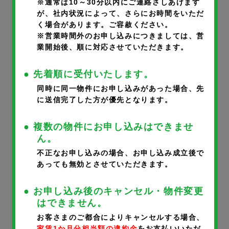
※通常は10～30分以内にご連絡さしあげます
が、社内状況によって、さらにお時間をいただ
く場合があります。ご容赦ください。
部屋番号
※
※営業時間外のお申し込みにつきましては、営
業開始後、順に対応させていただきます。
● 先着順に受付いたします。
同時に同一物件にお申し込みがあった場合、先
に送信完了した方が優先となります。
申込者氏名
※
● 複数の物件にお申し込みはできませ
ん。
不正なお申し込みの場合、お申し込み成立後で
あっても無効とさせていただきます。
申込者氏名フリガナ
※
● お申し込み後のキャンセル・物件変更
はできません。
お客さまのご都合によりキャンセルする場合、
家賃1か月分相当額の違約金
をお支払いいただ