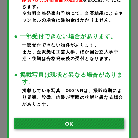
きます。
携帯番号
※
※無料合格発表前予約にて、合否結果によるキ
ャンセルの場合は違約金はかかりません。
● 一部受付できない場合があります。
一部受付できない物件があります。
メールアドレス
※
また、金沢美術工芸大学、ほか国公立大学中
期・後期は合格発表後の受付となります。
● 掲載写真は現状と異なる場合がありま
※ご入力いただいたメールアドレスに完了メールが届きます。
す。
※携帯のアドレスの方は、宛先指定受信で@noka.co.jpをご登録
掲載している写真・360°VRは、撮影時期によ
り景観、設備、内装が実際の状態と異なる場合
ください。
があります。
入居者さまとの続柄
※
OK
本人
父
母
その他