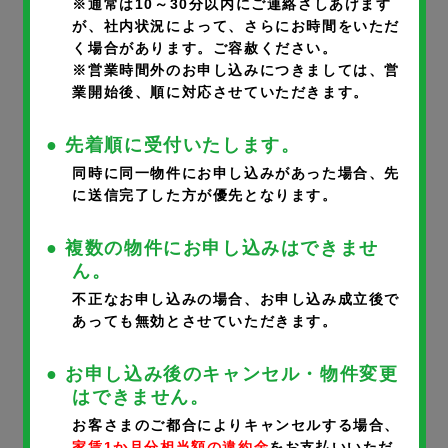
※通常は10～30分以内にご連絡さしあげます
が、社内状況によって、さらにお時間をいただ
く場合があります。ご容赦ください。
部屋番号
※
※営業時間外のお申し込みにつきましては、営
業開始後、順に対応させていただきます。
● 先着順に受付いたします。
同時に同一物件にお申し込みがあった場合、先
に送信完了した方が優先となります。
申込者氏名
※
● 複数の物件にお申し込みはできませ
ん。
不正なお申し込みの場合、お申し込み成立後で
あっても無効とさせていただきます。
申込者氏名フリガナ
※
● お申し込み後のキャンセル・物件変更
はできません。
お客さまのご都合によりキャンセルする場合、
家賃1か月分相当額の違約金
をお支払いいただ