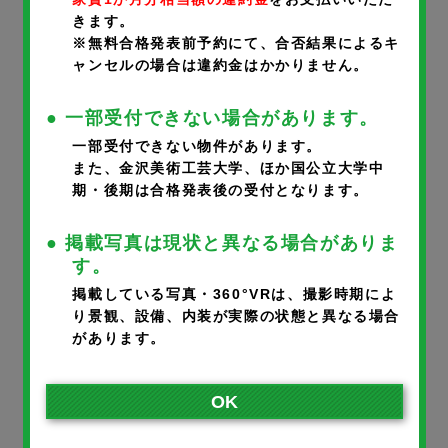
きます。
携帯番号
※
※無料合格発表前予約にて、合否結果によるキ
ャンセルの場合は違約金はかかりません。
● 一部受付できない場合があります。
一部受付できない物件があります。
メールアドレス
※
また、金沢美術工芸大学、ほか国公立大学中
期・後期は合格発表後の受付となります。
● 掲載写真は現状と異なる場合がありま
※ご入力いただいたメールアドレスに完了メールが届きます。
す。
※携帯のアドレスの方は、宛先指定受信で@noka.co.jpをご登録
掲載している写真・360°VRは、撮影時期によ
り景観、設備、内装が実際の状態と異なる場合
ください。
があります。
入居者さまとの続柄
※
OK
本人
父
母
その他