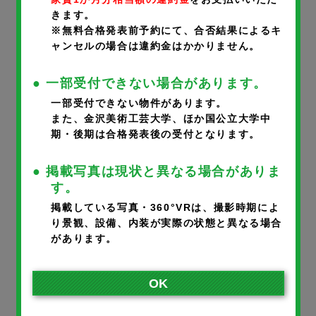
きます。
携帯番号
※
※無料合格発表前予約にて、合否結果によるキ
ャンセルの場合は違約金はかかりません。
● 一部受付できない場合があります。
一部受付できない物件があります。
メールアドレス
※
また、金沢美術工芸大学、ほか国公立大学中
期・後期は合格発表後の受付となります。
● 掲載写真は現状と異なる場合がありま
※ご入力いただいたメールアドレスに完了メールが届きます。
す。
※携帯のアドレスの方は、宛先指定受信で@noka.co.jpをご登録
掲載している写真・360°VRは、撮影時期によ
り景観、設備、内装が実際の状態と異なる場合
ください。
があります。
入居者さまとの続柄
※
OK
本人
父
母
その他