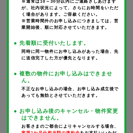
※通常は10～30分以内にご連絡さしあげます
が、社内状況によって、さらにお時間をいただ
く場合があります。ご容赦ください。
部屋番号
※
※営業時間外のお申し込みにつきましては、営
業開始後、順に対応させていただきます。
● 先着順に受付いたします。
同時に同一物件にお申し込みがあった場合、先
に送信完了した方が優先となります。
申込者氏名
※
● 複数の物件にお申し込みはできませ
ん。
不正なお申し込みの場合、お申し込み成立後で
あっても無効とさせていただきます。
申込者氏名フリガナ
※
● お申し込み後のキャンセル・物件変更
はできません。
お客さまのご都合によりキャンセルする場合、
家賃1か月分相当額の違約金
をお支払いいただ