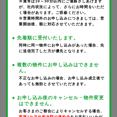
※通常は10～30分以内にご連絡さしあげます
が、社内状況によって、さらにお時間をいただ
く場合があります。ご容赦ください。
部屋番号
※
※営業時間外のお申し込みにつきましては、営
業開始後、順に対応させていただきます。
● 先着順に受付いたします。
同時に同一物件にお申し込みがあった場合、先
に送信完了した方が優先となります。
申込者氏名
※
● 複数の物件にお申し込みはできませ
ん。
不正なお申し込みの場合、お申し込み成立後で
あっても無効とさせていただきます。
申込者氏名フリガナ
※
● お申し込み後のキャンセル・物件変更
はできません。
お客さまのご都合によりキャンセルする場合、
家賃1か月分相当額の違約金
をお支払いいただ