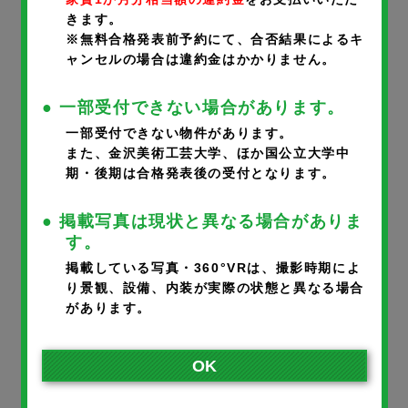
きます。
携帯番号
※
※無料合格発表前予約にて、合否結果によるキ
ャンセルの場合は違約金はかかりません。
● 一部受付できない場合があります。
一部受付できない物件があります。
メールアドレス
※
また、金沢美術工芸大学、ほか国公立大学中
期・後期は合格発表後の受付となります。
● 掲載写真は現状と異なる場合がありま
※ご入力いただいたメールアドレスに完了メールが届きます。
す。
※携帯のアドレスの方は、宛先指定受信で@noka.co.jpをご登録
掲載している写真・360°VRは、撮影時期によ
り景観、設備、内装が実際の状態と異なる場合
ください。
があります。
入居者さまとの続柄
※
OK
本人
父
母
その他