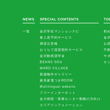
一覧
金沢学生マンションナビ
初
春入居予約サービス
金
満室注意報
お
おうちで賃貸契約サービス
不
金沢動画奨学金
サ
BEANS SOU
オ
WARD VILLAGE
新築物件ギャラリー
家具家電つきROOM
Multilingual website
フリーインターネット
金大病院・医療センター勤務の方向け
エリアインフォメーション