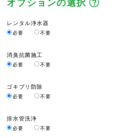
オプションの選択
レンタル浄水器
必要
不要
消臭抗菌施工
必要
不要
ゴキブリ防除
必要
不要
排水管洗浄
必要
不要