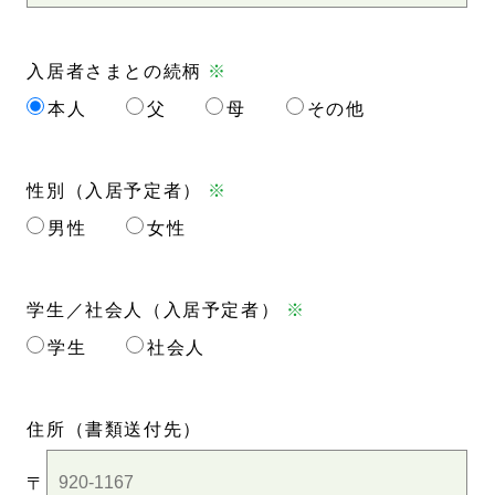
入居者さまとの続柄
※
本人
父
母
その他
性別（入居予定者）
※
男性
女性
学生／社会人（入居予定者）
※
学生
社会人
住所
（書類送付先）
〒