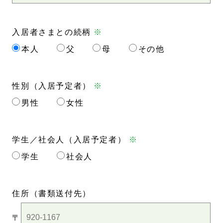
入居者さまとの続柄
※
本人
父
母
その他
性別（入居予定者）
※
男性
女性
学生／社会人（入居予定者）
※
学生
社会人
住所
（書類送付先）
〒