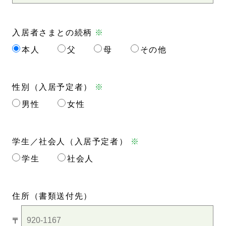
入居者さまとの続柄
※
本人
父
母
その他
性別（入居予定者）
※
男性
女性
学生／社会人（入居予定者）
※
学生
社会人
住所
（書類送付先）
〒