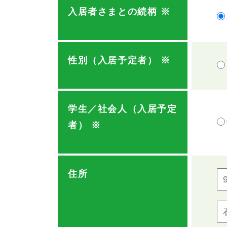
入居者さまとの続柄
※
性別（入居予定者）
※
学生／社会人（入居予定
者）
※
住所