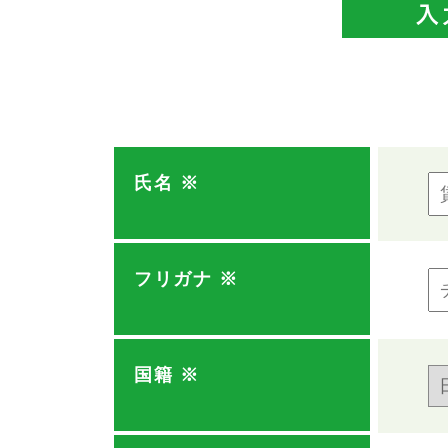
氏名
※
フリガナ
※
国籍
※