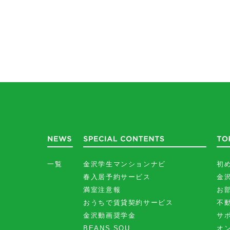
一覧
金沢学生マンションナビ
初
春入居予約サービス
金
満室注意報
お
おうちで賃貸契約サービス
不
金沢動画奨学金
サ
BEANS SOU
オ