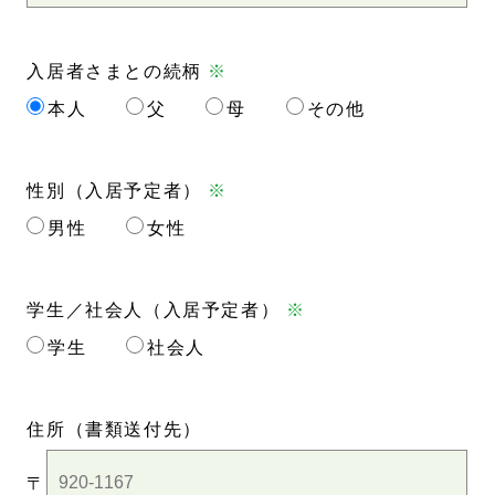
入居者さまとの続柄
※
本人
父
母
その他
性別（入居予定者）
※
男性
女性
学生／社会人（入居予定者）
※
学生
社会人
住所
（書類送付先）
〒