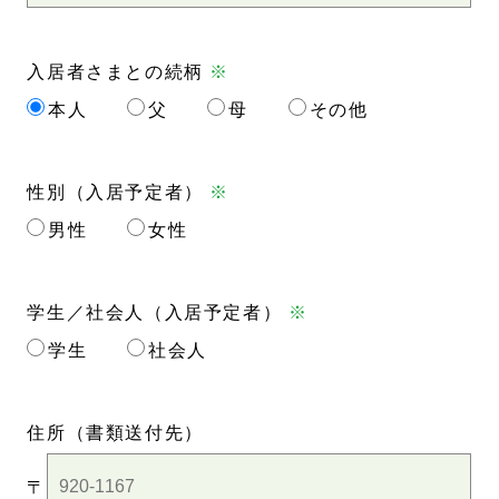
入居者さまとの続柄
※
本人
父
母
その他
性別（入居予定者）
※
男性
女性
学生／社会人（入居予定者）
※
学生
社会人
住所
（書類送付先）
〒