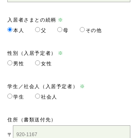
入居者さまとの続柄
※
本人
父
母
その他
性別（入居予定者）
※
男性
女性
学生／社会人（入居予定者）
※
学生
社会人
住所
（書類送付先）
〒