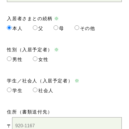
入居者さまとの続柄
※
本人
父
母
その他
性別（入居予定者）
※
男性
女性
学生／社会人（入居予定者）
※
学生
社会人
住所
（書類送付先）
〒