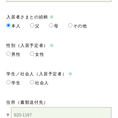
入居者さまとの続柄
※
本人
父
母
その他
性別（入居予定者）
※
男性
女性
学生／社会人（入居予定者）
※
学生
社会人
住所
（書類送付先）
〒