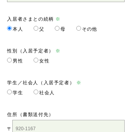
入居者さまとの続柄
※
本人
父
母
その他
性別（入居予定者）
※
男性
女性
学生／社会人（入居予定者）
※
学生
社会人
住所
（書類送付先）
〒