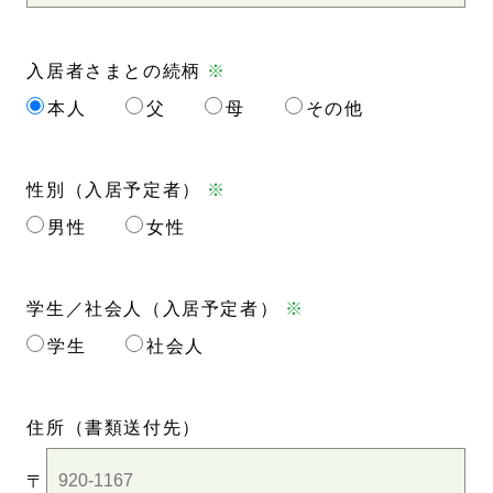
入居者さまとの続柄
※
本人
父
母
その他
性別（入居予定者）
※
男性
女性
学生／社会人（入居予定者）
※
学生
社会人
住所
（書類送付先）
〒