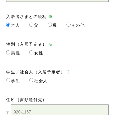
入居者さまとの続柄
※
本人
父
母
その他
性別（入居予定者）
※
男性
女性
学生／社会人（入居予定者）
※
学生
社会人
住所
（書類送付先）
〒