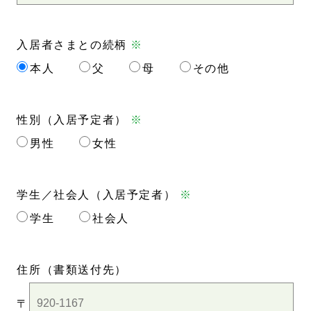
入居者さまとの続柄
※
本人
父
母
その他
性別（入居予定者）
※
男性
女性
学生／社会人（入居予定者）
※
学生
社会人
住所
（書類送付先）
〒