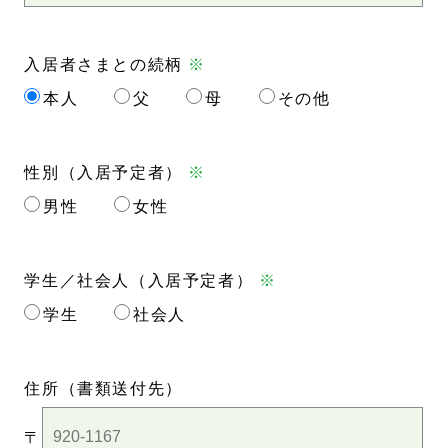
入居者さまとの続柄
※
本人
父
母
その他
性別（入居予定者）
※
男性
女性
学生／社会人（入居予定者）
※
学生
社会人
住所
（書類送付先）
〒