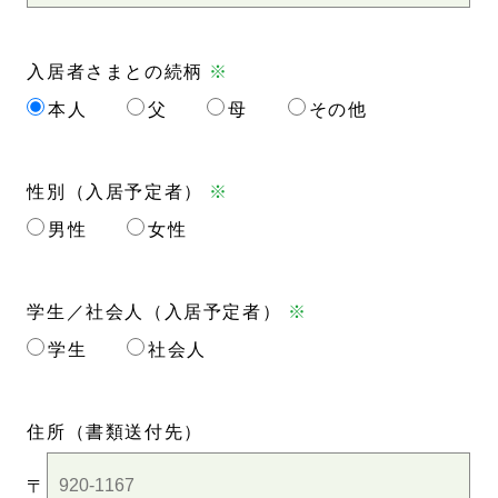
入居者さまとの続柄
※
本人
父
母
その他
性別（入居予定者）
※
男性
女性
学生／社会人（入居予定者）
※
学生
社会人
住所
（書類送付先）
〒